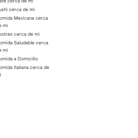
afé cerca de mi
ushi cerca de mi
omida Mexicana cerca
e mi
ostres cerca de mi
omida Saludable cerca
e mi
omida a Domicilio
omida Italiana cerca de
i