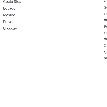
C
Costa Rica
S
Ecuador
C
México
d
Perú
P
Uruguay
C
d
C
C
m