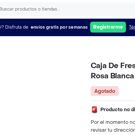
Registrarme
i?
Disfruta de
envíos gratis por semanas
Té
Caja De Fre
Rosa Blanca
Agotado
Producto no d
Por el momento no
revisar tu direcció