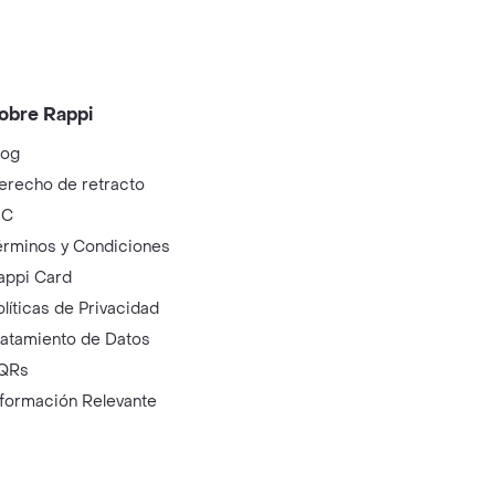
obre Rappi
log
erecho de retracto
IC
érminos y Condiciones
appi Card
olíticas de Privacidad
ratamiento de Datos
QRs
nformación Relevante