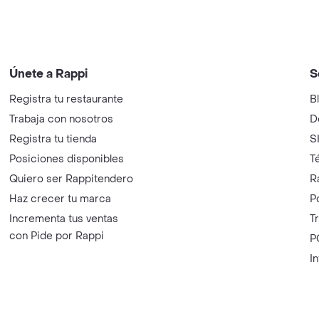
Únete a Rappi
S
Registra tu restaurante
B
Trabaja con nosotros
D
Registra tu tienda
S
Posiciones disponibles
T
Quiero ser Rappitendero
R
Haz crecer tu marca
P
Incrementa tus ventas
T
con Pide por Rappi
P
I