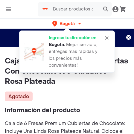
Bogotá
Regístrate
¿Nuevo en Rappi?
y disfruta de
Ingresa tu dirección en
envíos gratis por semanas
Aplican TyC
Bogotá
.
Mejor servicio,
entregas más rápidas y
los precios más
Caja De Fresas Premium Cubiertas
convenientes!
Con Chocolate X 6 Unidades +
Rosa Plateada
Agotado
Información del producto
Caja de 6 Fresas Premium Cubiertas de Chocolate;
Incluye Una Linda Rosa Plateada Natural. Coloca el