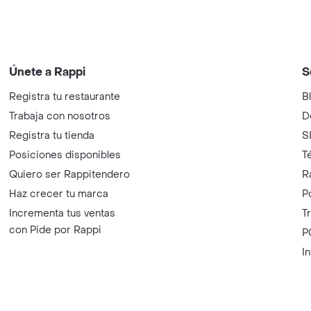
Únete a Rappi
S
Registra tu restaurante
B
Trabaja con nosotros
D
Registra tu tienda
S
Posiciones disponibles
T
Quiero ser Rappitendero
R
Haz crecer tu marca
P
Incrementa tus ventas
T
con Pide por Rappi
P
I