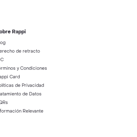
obre Rappi
log
erecho de retracto
IC
érminos y Condiciones
appi Card
olíticas de Privacidad
ratamiento de Datos
QRs
nformación Relevante