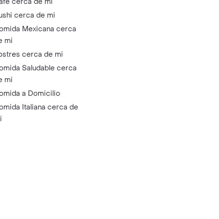
afé cerca de mi
ushi cerca de mi
omida Mexicana cerca
e mi
ostres cerca de mi
omida Saludable cerca
e mi
omida a Domicilio
omida Italiana cerca de
i