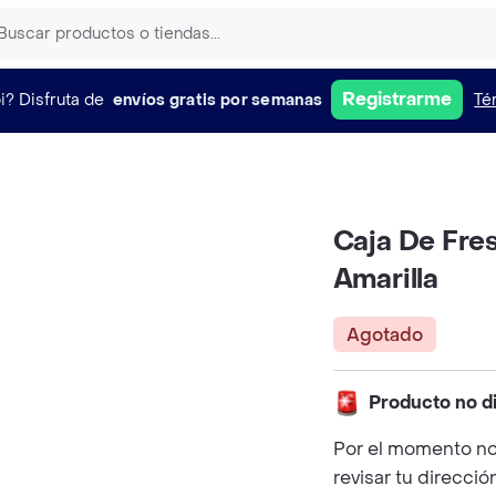
Registrarme
i?
Disfruta de
envíos gratis por semanas
Té
Caja De Fre
Amarilla
Agotado
Producto no d
Por el momento no
revisar tu direcció