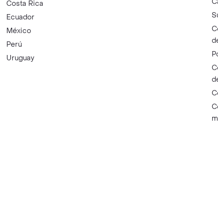
C
Costa Rica
S
Ecuador
C
México
d
Perú
P
Uruguay
C
d
C
C
m