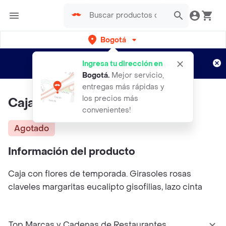
Bogotá
Regístrate
¿Nuevo en Rappi?
y disfruta de
Ingresa tu dirección en
envíos gratis por semanas
Aplican TyC
Bogotá
.
Mejor servicio,
entregas más rápidas y
los precios más
Caja Mil Primaveras
convenientes!
Agotado
Información del producto
Caja con flores de temporada. Girasoles rosas
claveles margaritas eucalipto gisofilias, lazo cinta
Top Marcas y Cadenas de Restaurantes