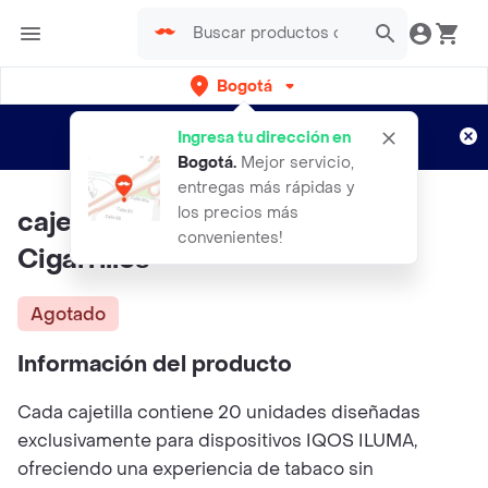
Bogotá
Regístrate
¿Nuevo en Rappi?
y disfruta de
Ingresa tu dirección en
envíos gratis por semanas
Aplican TyC
Bogotá
.
Mejor servicio,
entregas más rápidas y
los precios más
cajetilla Terea Purple X 20
convenientes!
Cigarrillos
Agotado
Información del producto
Cada cajetilla contiene 20 unidades diseñadas
exclusivamente para dispositivos IQOS ILUMA,
ofreciendo una experiencia de tabaco sin