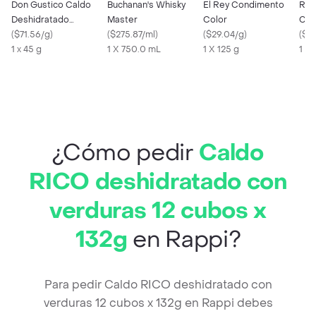
Don Gustico Caldo
Buchanan's Whisky
El Rey Condimento
Rico
Deshidratado
Master
Color
Cos
Verduras
(
$71.56/g
)
(
$275.87/ml
)
(
$29.04/g
)
(
$4
1 x 45 g
1 X 750.0 mL
1 X 125 g
1 X 
¿Cómo pedir
Caldo
RICO deshidratado con
verduras 12 cubos x
132g
en Rappi?
Para pedir Caldo RICO deshidratado con
verduras 12 cubos x 132g en Rappi debes