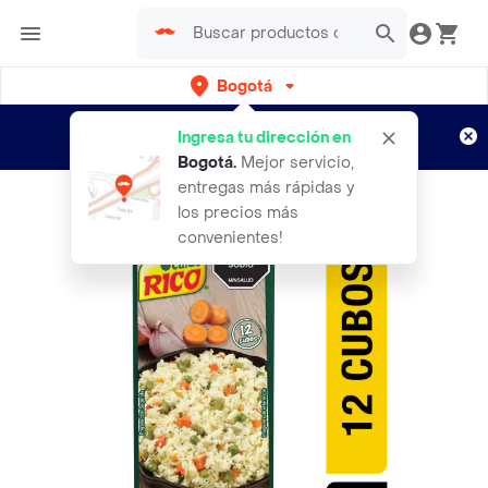
Bogotá
Regístrate
¿Nuevo en Rappi?
y disfruta de
Ingresa tu dirección en
envíos gratis por semanas
Aplican TyC
Bogotá
.
Mejor servicio,
entregas más rápidas y
los precios más
convenientes!