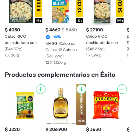
$ 4080
$ 4660
$ 5480
$ 27.100
$ 
Caldo RICO
Caldo RICO
Don
-
15
%
deshidratado con
deshidratado con
Des
MAGGI Caldo de
verduras 8 cubos x
(
$46.37/g
)
verduras 54 cubos x
(
$45.63/g
)
Ver
(
$71
Gallina 12 Cubos x
88g
1 X 88 g
594g
1 x 594 g
1 x 
132g
(
$35.29/g
)
12 X 132.0 g
Productos complementarios en Éxito
$ 3220
$ 206.900
$ 3630
$ 1