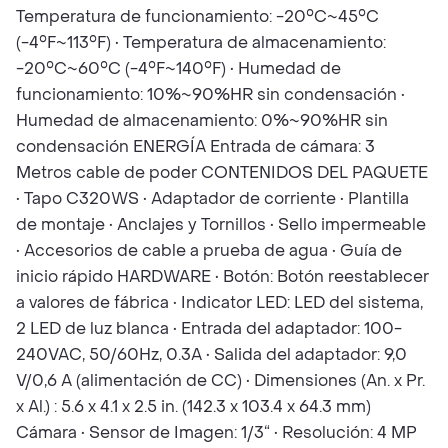
Temperatura de funcionamiento: -20°C~45°C
(-4°F~113°F) • Temperatura de almacenamiento:
-20°C~60°C (-4°F~140°F) • Humedad de
funcionamiento: 10%~90%HR sin condensación •
Humedad de almacenamiento: 0%~90%HR sin
condensación ENERGÍA Entrada de cámara: 3
Metros cable de poder CONTENIDOS DEL PAQUETE
• Tapo C320WS • Adaptador de corriente • Plantilla
de montaje • Anclajes y Tornillos • Sello impermeable
• Accesorios de cable a prueba de agua • Guía de
inicio rápido HARDWARE • Botón: Botón reestablecer
a valores de fábrica • Indicator LED: LED del sistema,
2 LED de luz blanca • Entrada del adaptador: 100-
240VAC, 50/60Hz, 0.3A • Salida del adaptador: 9,0
V/0,6 A (alimentación de CC) • Dimensiones (An. x Pr.
x Al.) : 5.6 x 4.1 x 2.5 in. (142.3 x 103.4 x 64.3 mm)
Cámara • Sensor de Imagen: 1/3“ • Resolución: 4 MP