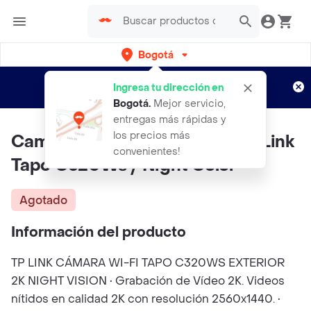
Bogotá
Regístrate
¿Nuevo en Rappi?
y disfruta de
Ingresa tu dirección en
envíos gratis por semanas
Aplican TyC
Bogotá
.
Mejor servicio,
entregas más rápidas y
los precios más
Camara Ip Wifi Exterior 2K Tp-Link
convenientes!
Tapo C320Ws / Night Color
Agotado
Información del producto
TP LINK CÁMARA WI-FI TAPO C320WS EXTERIOR
2K NIGHT VISION • Grabación de Vídeo 2K. Videos
nítidos en calidad 2K con resolución 2560x1440. •