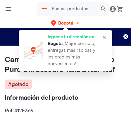
Bogotá
Regístrate
¿Nuevo en Rappi?
y disfruta de
Ingresa tu dirección en
envíos gratis por semanas
Aplican TyC
Bogotá
.
Mejor servicio,
entregas más rápidas y
los precios más
Camisa Estambres Mujer Negro
convenientes!
Puro Ultraoscuro Talla L Naf-Naf
Agotado
Información del producto
Ref. 412E369.