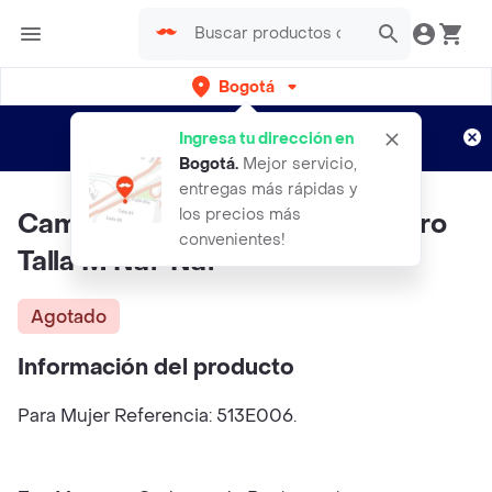
Bogotá
Regístrate
¿Nuevo en Rappi?
y disfruta de
Ingresa tu dirección en
envíos gratis por semanas
Aplican TyC
Bogotá
.
Mejor servicio,
entregas más rápidas y
los precios más
Camisa Layla Rosa Rubor Oscuro
convenientes!
Talla M Naf-Naf
Agotado
Información del producto
Para Mujer Referencia: 513E006.