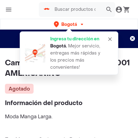
Bogotá
Regístrate
¿Nuevo en Rappi?
y disfruta de
Ingresa tu dirección en
envíos gratis por semanas
Aplican TyC
Bogotá
.
Mejor servicio,
entregas más rápidas y
los precios más
Camisa Mujer Azul Talla S 312E001
convenientes!
AMERICANINO
Agotado
Información del producto
Moda Manga Larga.