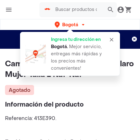
Bogotá
Regístrate
¿Nuevo en Rappi?
y disfruta de
Ingresa tu dirección en
envíos gratis por semanas
Aplican TyC
Bogotá
.
Mejor servicio,
entregas más rápidas y
los precios más
Camisa Roberta Crudo Marfil Claro
convenientes!
Mujer Talla L Naf-Naf
Agotado
Información del producto
Referencia: 413E390.