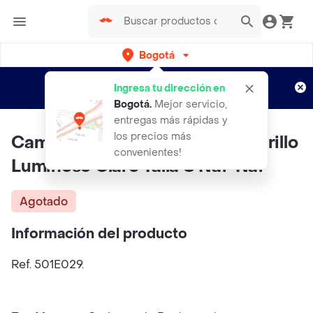
Bogotá
Regístrate
¿Nuevo en Rappi?
y disfruta de
Ingresa tu dirección en
envíos gratis por semanas
Aplican TyC
Bogotá
.
Mejor servicio,
entregas más rápidas y
los precios más
Camiseta Arandano Mujer Amarillo
convenientes!
Luminoso Claro Talla S Naf-Naf
Agotado
Información del producto
Ref. 501E029.