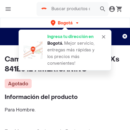
Bogotá
Regístrate
¿Nuevo en Rappi?
y disfruta de
Ingresa tu dirección en
envíos gratis por semanas
Aplican TyC
Bogotá
.
Mejor servicio,
entregas más rápidas y
los precios más
Camiseta Hombre Blanco Talla Xs
convenientes!
841E012 AMERICANINO
Agotado
Información del producto
Para Hombre.