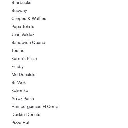
Starbucks
Subway
Crepes & Waffles
Papa John's
Juan Valdez
Sandwich Qbano
Tostao
Karen's Pizza
Frisby
Mc Donald's
Sr Wok
Kokoriko
Arroz Paisa
Hamburguesas El Corral
Dunkin' Donuts
Pizza Hut