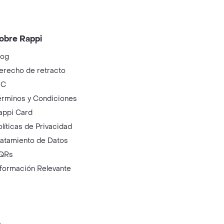
obre Rappi
log
erecho de retracto
IC
érminos y Condiciones
appi Card
olíticas de Privacidad
ratamiento de Datos
QRs
nformación Relevante