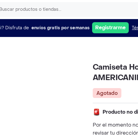
Registrarme
i?
Disfruta de
envíos gratis por semanas
Té
Camiseta Ho
AMERICAN
Agotado
Producto no d
Por el momento no
revisar tu direcció