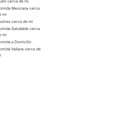
ushi cerca de mi
omida Mexicana cerca
e mi
ostres cerca de mi
omida Saludable cerca
e mi
omida a Domicilio
omida Italiana cerca de
i