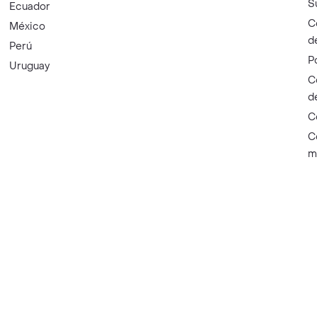
S
Ecuador
C
México
d
Perú
P
Uruguay
C
d
C
C
m