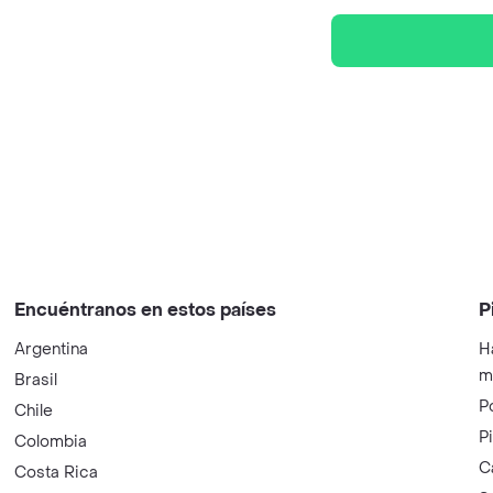
Encuéntranos en estos países
P
Argentina
H
m
Brasil
P
Chile
P
Colombia
C
Costa Rica