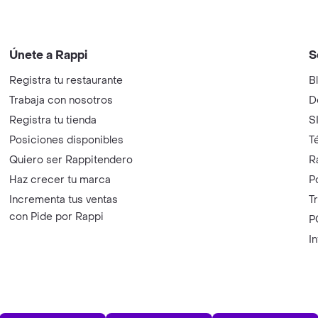
Únete a Rappi
S
Registra tu restaurante
B
Trabaja con nosotros
D
Registra tu tienda
S
Posiciones disponibles
T
Quiero ser Rappitendero
R
Haz crecer tu marca
P
Incrementa tus ventas
T
con Pide por Rappi
P
I