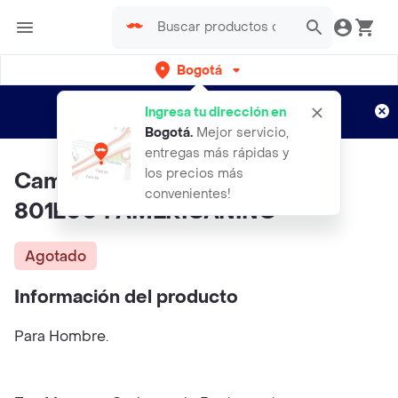
Bogotá
Regístrate
¿Nuevo en Rappi?
y disfruta de
Ingresa tu dirección en
envíos gratis por semanas
Aplican TyC
Bogotá
.
Mejor servicio,
entregas más rápidas y
los precios más
Camiseta Hombre Cafe Talla S
convenientes!
801E004 AMERICANINO
Agotado
Información del producto
Para Hombre.