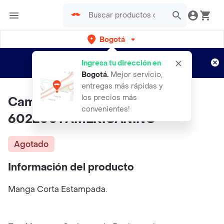
Bogotá
Regístrate
¿Nuevo en Rappi?
y disfruta de
Ingresa tu dirección en
envíos gratis por semanas
Aplican TyC
Bogotá
.
Mejor servicio,
entregas más rápidas y
los precios más
Camiseta Mujer Morado Talla L
convenientes!
602E001 AMERICANINO
Agotado
Información del producto
Manga Corta Estampada.