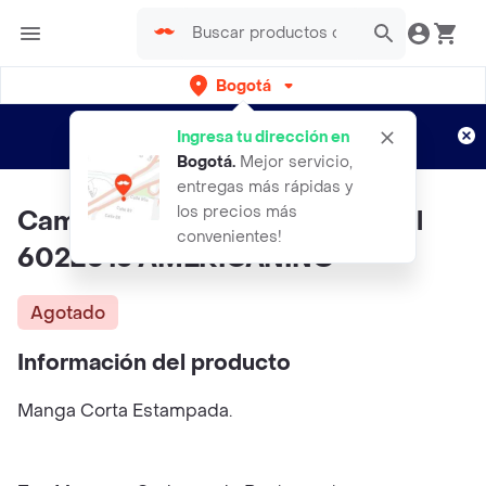
Bogotá
Regístrate
¿Nuevo en Rappi?
y disfruta de
Ingresa tu dirección en
envíos gratis por semanas
Aplican TyC
Bogotá
.
Mejor servicio,
entregas más rápidas y
los precios más
Camiseta Mujer Morado Talla Xl
convenientes!
602E013 AMERICANINO
Agotado
Información del producto
Manga Corta Estampada.