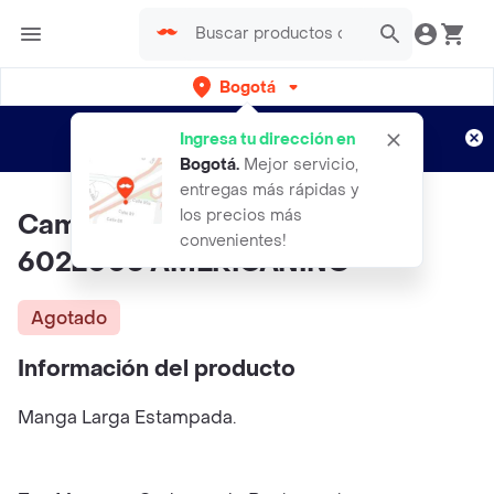
Bogotá
Regístrate
¿Nuevo en Rappi?
y disfruta de
Ingresa tu dirección en
envíos gratis por semanas
Aplican TyC
Bogotá
.
Mejor servicio,
entregas más rápidas y
los precios más
Camiseta Mujer Verde Talla L
convenientes!
602E006 AMERICANINO
Agotado
Información del producto
Manga Larga Estampada.