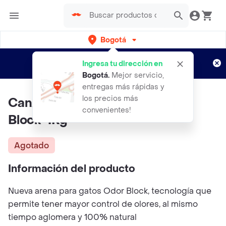
Bogotá
Regístrate
¿Nuevo en Rappi?
y disfruta de
Ingresa tu dirección en
envíos gratis por semanas
Aplican TyC
Bogotá
.
Mejor servicio,
entregas más rápidas y
los precios más
CanAmor Arena Para Gatoodor
convenientes!
Block 4Kg
Agotado
Información del producto
Nueva arena para gatos Odor Block, tecnología que
permite tener mayor control de olores, al mismo
tiempo aglomera y 100% natural