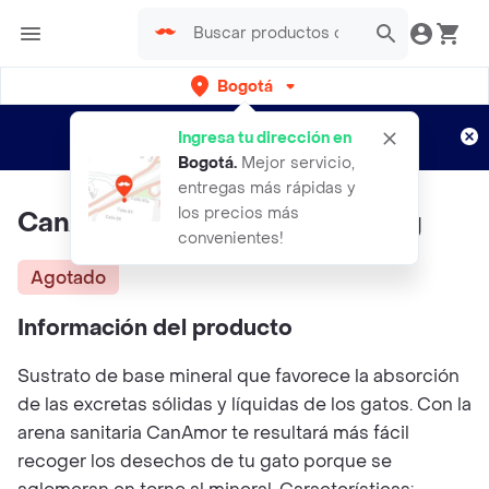
Bogotá
Regístrate
¿Nuevo en Rappi?
y disfruta de
Ingresa tu dirección en
envíos gratis por semanas
Aplican TyC
Bogotá
.
Mejor servicio,
entregas más rápidas y
los precios más
CanAmor Arena Sanitariax 4 Kg
convenientes!
Agotado
Información del producto
Sustrato de base mineral que favorece la absorción
de las excretas sólidas y líquidas de los gatos. Con la
arena sanitaria CanAmor te resultará más fácil
recoger los desechos de tu gato porque se