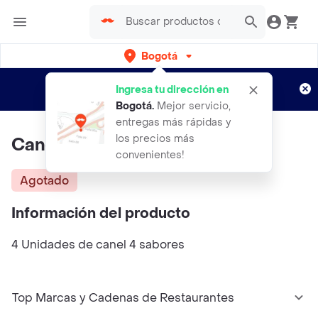
Bogotá
Regístrate
¿Nuevo en Rappi?
y disfruta de
Ingresa tu dirección en
envíos gratis por semanas
Aplican TyC
Bogotá
.
Mejor servicio,
entregas más rápidas y
los precios más
Canel´s Chicle
convenientes!
Agotado
Información del producto
4 Unidades de canel 4 sabores
Top Marcas y Cadenas de Restaurantes