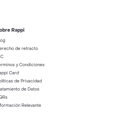
obre Rappi
log
erecho de retracto
IC
érminos y Condiciones
appi Card
olíticas de Privacidad
ratamiento de Datos
QRs
nformación Relevante