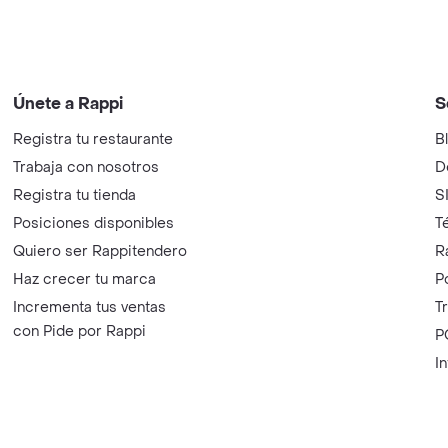
Únete a Rappi
S
Registra tu restaurante
B
Trabaja con nosotros
D
Registra tu tienda
S
Posiciones disponibles
T
Quiero ser Rappitendero
R
Haz crecer tu marca
P
Incrementa tus ventas
T
con Pide por Rappi
P
I