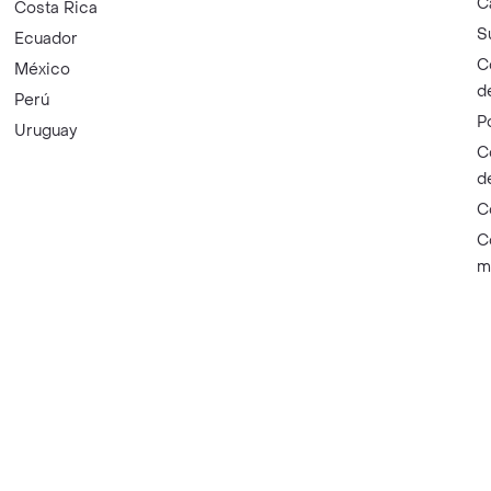
C
Costa Rica
S
Ecuador
C
México
d
Perú
P
Uruguay
C
d
C
C
m