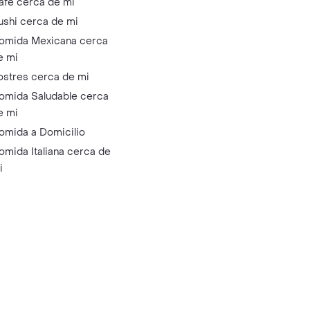
afé cerca de mi
ushi cerca de mi
omida Mexicana cerca
e mi
ostres cerca de mi
omida Saludable cerca
e mi
omida a Domicilio
omida Italiana cerca de
i