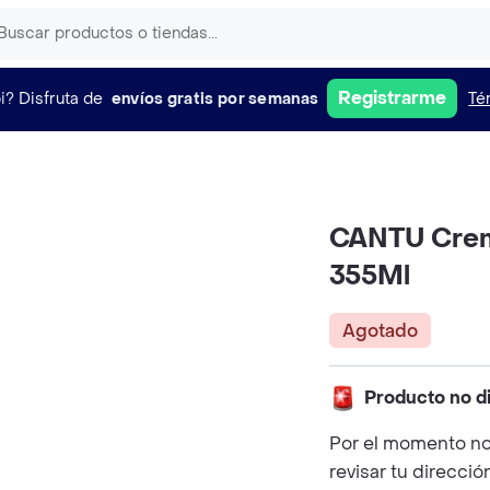
Registrarme
i?
Disfruta de
envíos gratis por semanas
Té
CANTU Crema
355Ml
Agotado
Producto no d
Por el momento no
revisar tu direcció