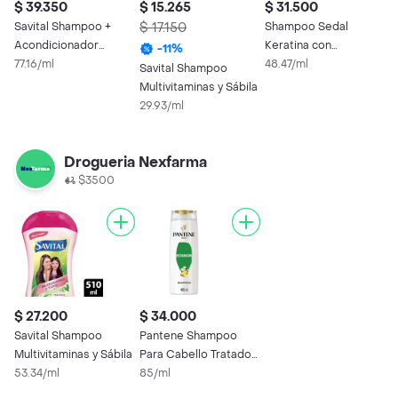
$ 39.350
$ 15.265
$ 31.500
$
Savital Shampoo +
$ 17.150
Shampoo Sedal
$
Acondicionador
Keratina con
-
11
%
Hialurónico y Sábila
77.16/ml
Antioxidante
48.47/ml
Savital Shampoo
N
Multivitaminas y Sábila
R
29.93/ml
3
Drogueria Nexfarma
$3500
$ 27.200
$ 34.000
Savital Shampoo
Pantene Shampoo
Multivitaminas y Sábila
Para Cabello Tratado
53.34/ml
Químicamente Dañado
85/ml