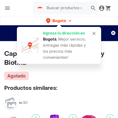
Bogotá
Regístrate
¿Nuevo en Rappi?
y disfruta de
Ingresa tu dirección en
envíos gratis por semanas
Aplican TyC
Bogotá
.
Mejor servicio,
entregas más rápidas y
los precios más
Capibell Shampoo con Cebolla y
convenientes!
Biotina
Agotado
Productos similares:
$0