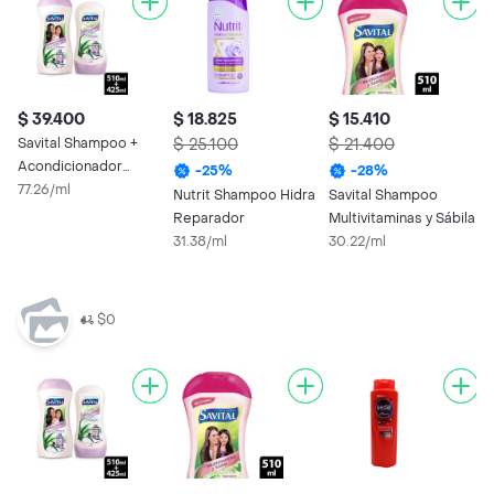
$ 39.400
$ 18.825
$ 15.410
$
Savital Shampoo +
$ 25.100
$ 21.400
M
Acondicionador
N
-
25
%
-
28
%
Hialurónico y Sábila
77.26/ml
6
Nutrit Shampoo Hidra
Savital Shampoo
Reparador
Multivitaminas y Sábila
31.38/ml
30.22/ml
$0