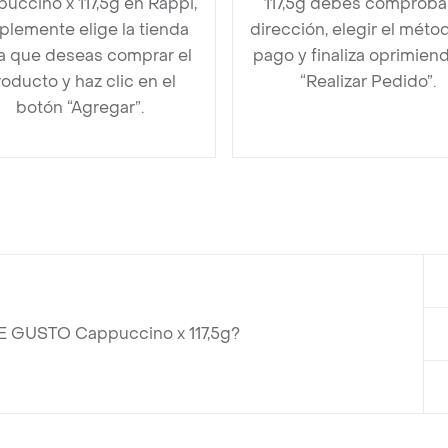
uccino x 117,5g en Rappi,
117,5g debes comprobar
plemente elige la tienda
dirección, elegir el méto
la que deseas comprar el
pago y finaliza oprimien
oducto y haz clic en el
“Realizar Pedido”.
botón “Agregar”.
E GUSTO Cappuccino x 117,5g?