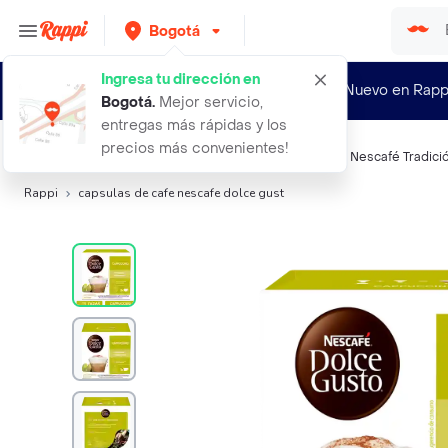
Bogotá
Ingresa tu dirección en
¿Nuevo en Rapp
Bogotá
.
Mejor servicio,
entregas más rápidas y los
precios más convenientes!
Búsquedas relacionadas:
Café
,
Nescafé-Dolce Gusto
,
Nescafé Tradici
Rappi
capsulas de cafe nescafe dolce gust