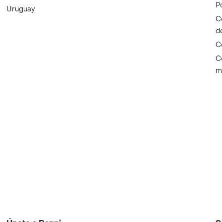
P
Uruguay
C
d
C
C
m