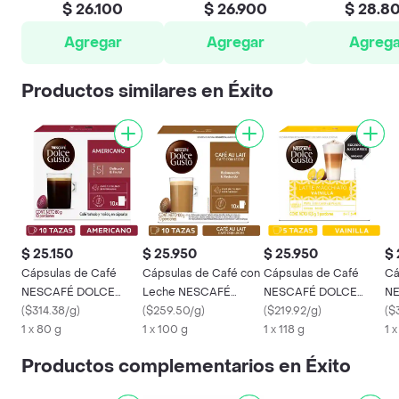
$ 26.100
$ 26.900
$ 28.8
Agregar
Agregar
Agrega
Productos similares en Éxito
$ 25.150
$ 25.950
$ 25.950
$ 
Cápsulas de Café
Cápsulas de Café con
Cápsulas de Café
Cá
NESCAFÉ DOLCE
Leche NESCAFÉ
NESCAFÉ DOLCE
N
GUSTO Americano x
(
$314.38/g
)
DOLCE GUSTO Au Lait
(
$259.50/g
)
GUSTO Latte
(
$219.92/g
)
GU
(
$
80g
1 x 80 g
x 100g
1 x 100 g
Macchiato Vainilla x
1 x 118 g
In
1 
117,5g
Productos complementarios en Éxito