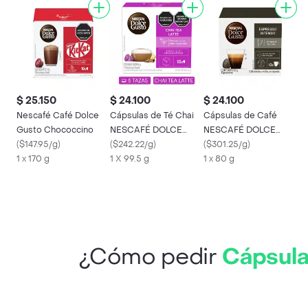
$ 25.150
$ 24.100
$ 24.100
Nescafé Café Dolce
Cápsulas de Té Chai
Cápsulas de Café
Gusto Chococcino
NESCAFÉ DOLCE
NESCAFÉ DOLCE
(
$147.95/g
)
GUSTO Chai Tea Latte
(
$242.22/g
)
GUSTO Espresso
(
$301.25/g
)
1 x 170 g
x 99,5g
1 X 99.5 g
Intenso x 80g
1 x 80 g
¿Cómo pedir
Cápsul