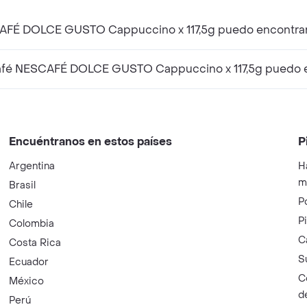
CAFÉ DOLCE GUSTO Cappuccino x 117,5g puedo encontrar 
afé NESCAFÉ DOLCE GUSTO Cappuccino x 117,5g puedo en
Encuéntranos en estos países
P
Argentina
H
m
Brasil
P
Chile
P
Colombia
C
Costa Rica
S
Ecuador
C
México
d
Perú