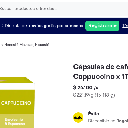
Registrarme
i?
Disfruta de
envíos gratis por semanas
Té
ón
,
Nescafé Mezclas
,
Nescafé
Cápsulas de c
Cappuccino x 11
$ 26.100
/
u
$221.19/g
(
1 x 118 g
)
Éxito
Disponible en
Bogo