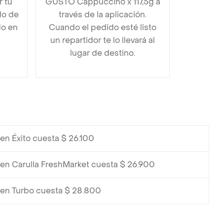
 tu
GUSTO Cappuccino x 117,5g a
do de
través de la aplicación.
do en
Cuando el pedido esté listo
un repartidor te lo llevará al
lugar de destino.
en Éxito cuesta $ 26.100
en Carulla FreshMarket cuesta $ 26.900
en Turbo cuesta $ 28.800