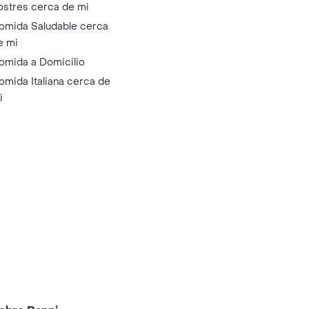
ostres cerca de mi
omida Saludable cerca
e mi
omida a Domicilio
omida Italiana cerca de
i