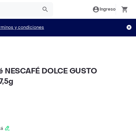
Ingreso
rminos y condiciones
afé NESCAFÉ DOLCE GUSTO
7,5g
tá