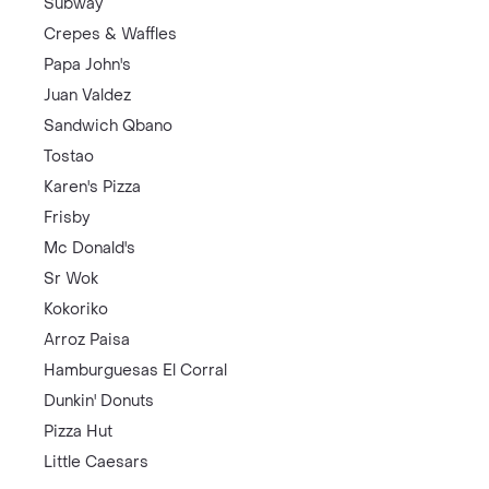
Subway
Crepes & Waffles
Papa John's
Juan Valdez
Sandwich Qbano
Tostao
Karen's Pizza
Frisby
Mc Donald's
Sr Wok
Kokoriko
Arroz Paisa
Hamburguesas El Corral
Dunkin' Donuts
Pizza Hut
Little Caesars