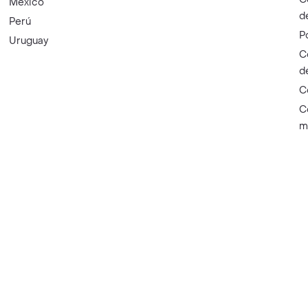
México
d
Perú
P
Uruguay
C
d
C
C
m