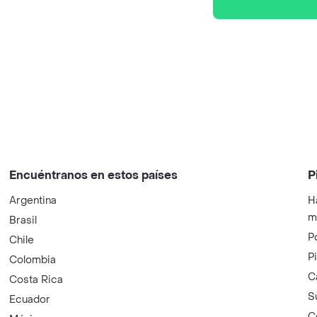
Encuéntranos en estos países
P
Argentina
H
m
Brasil
P
Chile
P
Colombia
C
Costa Rica
S
Ecuador
C