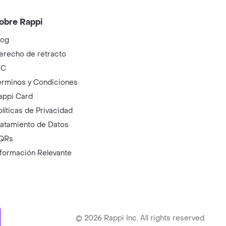
obre Rappi
log
erecho de retracto
IC
érminos y Condiciones
appi Card
olíticas de Privacidad
ratamiento de Datos
QRs
nformación Relevante
ry
©
2026
Rappi Inc. All rights reserved.