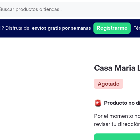
Registrarme
i?
Disfruta de
envíos gratis por semanas
Té
Casa Maria 
Agotado
Producto no d
Por el momento no
revisar tu direcció