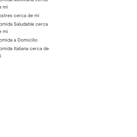
e mi
ostres cerca de mi
omida Saludable cerca
e mi
omida a Domicilio
omida Italiana cerca de
i