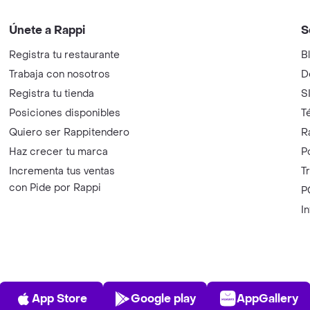
Únete a Rappi
S
Registra tu restaurante
B
Trabaja con nosotros
D
Registra tu tienda
S
Posiciones disponibles
T
Quiero ser Rappitendero
R
Haz crecer tu marca
P
Incrementa tus ventas
T
con Pide por Rappi
P
I
App Store
Play Store
AppGalle
App Store
Google play
AppGallery