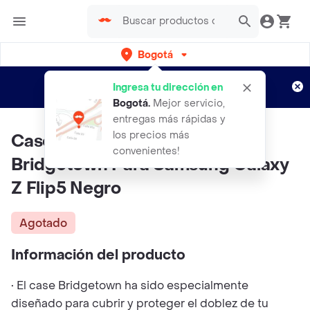
Bogotá
Regístrate
¿Nuevo en Rappi?
y disfruta de
Ingresa tu dirección en
envíos gratis por semanas
Aplican TyC
Bogotá
.
Mejor servicio,
entregas más rápidas y
los precios más
Case Carcasa Funda Zagg
convenientes!
Bridgetown Para Samsung Galaxy
Z Flip5 Negro
Agotado
Información del producto
• El case Bridgetown ha sido especialmente
diseñado para cubrir y proteger el doblez de tu