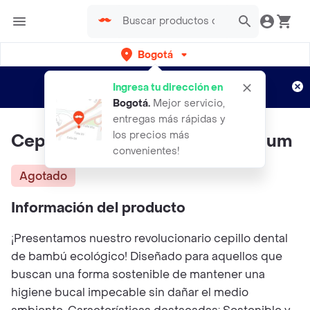
Bogotá
Regístrate
¿Nuevo en Rappi?
y disfruta de
Ingresa tu dirección en
envíos gratis por semanas
Aplican TyC
Bogotá
.
Mejor servicio,
entregas más rápidas y
los precios más
Cepillo Dental De Bambu Premium
convenientes!
Agotado
Información del producto
¡Presentamos nuestro revolucionario cepillo dental
de bambú ecológico! Diseñado para aquellos que
buscan una forma sostenible de mantener una
higiene bucal impecable sin dañar el medio