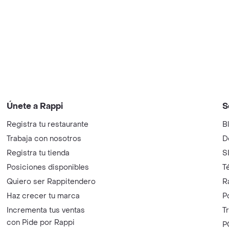
Únete a Rappi
S
Registra tu restaurante
B
Trabaja con nosotros
D
Registra tu tienda
S
Posiciones disponibles
T
Quiero ser Rappitendero
R
Haz crecer tu marca
P
Incrementa tus ventas
T
con Pide por Rappi
P