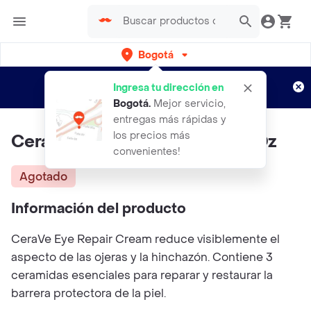
Bogotá
Regístrate
¿Nuevo en Rappi?
y disfruta de
Ingresa tu dirección en
envíos gratis por semanas
Aplican TyC
Bogotá
.
Mejor servicio,
entregas más rápidas y
los precios más
CeraVe Eye Repair Cream 05 Oz
convenientes!
Agotado
Información del producto
CeraVe Eye Repair Cream reduce visiblemente el
aspecto de las ojeras y la hinchazón. Contiene 3
ceramidas esenciales para reparar y restaurar la
barrera protectora de la piel.