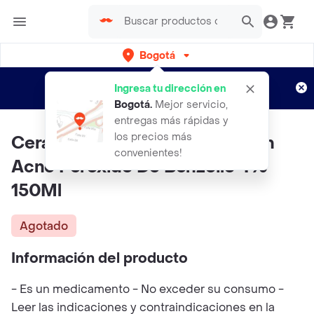
Bogotá
Regístrate
¿Nuevo en Rappi?
y disfruta de
Ingresa tu dirección en
envíos gratis por semanas
Aplican TyC
Bogotá
.
Mejor servicio,
entregas más rápidas y
los precios más
CeraVe Limpiador Para Piel Con
convenientes!
Acne Peroxido De Benzoilo 4%
150Ml
Agotado
Información del producto
- Es un medicamento - No exceder su consumo -
Leer las indicaciones y contraindicaciones en la