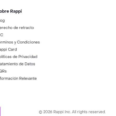
obre Rappi
log
erecho de retracto
IC
érminos y Condiciones
appi Card
olíticas de Privacidad
ratamiento de Datos
QRs
nformación Relevante
ry
©
2026
Rappi Inc. All rights reserved.