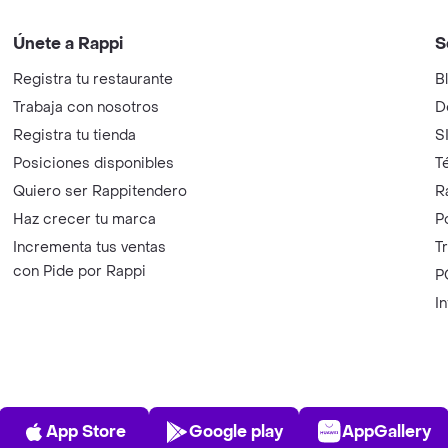
Únete a Rappi
S
Registra tu restaurante
B
Trabaja con nosotros
D
Registra tu tienda
S
Posiciones disponibles
T
Quiero ser Rappitendero
R
Haz crecer tu marca
P
Incrementa tus ventas
T
con Pide por Rappi
P
I
App Store
Play Store
AppGalle
App Store
Google play
AppGallery