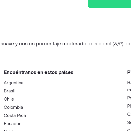
 suave y con un porcentaje moderado de alcohol (3,9º), p
Encuéntranos en estos países
P
Argentina
H
m
Brasil
P
Chile
P
Colombia
C
Costa Rica
S
Ecuador
C