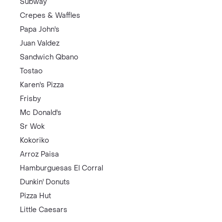
Subway
Crepes & Waffles
Papa John's
Juan Valdez
Sandwich Qbano
Tostao
Karen's Pizza
Frisby
Mc Donald's
Sr Wok
Kokoriko
Arroz Paisa
Hamburguesas El Corral
Dunkin' Donuts
Pizza Hut
Little Caesars