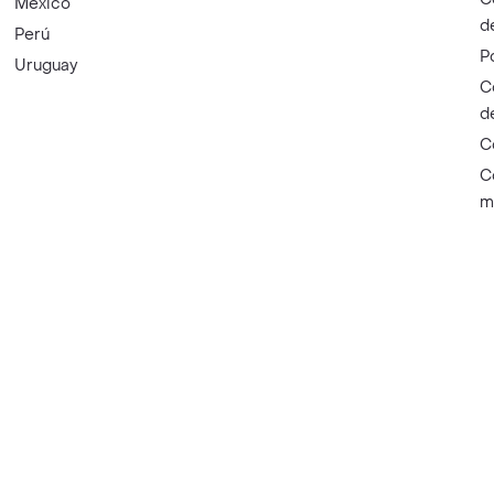
México
d
Perú
P
Uruguay
C
d
C
C
m