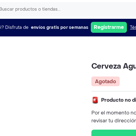
Registrarme
i?
Disfruta de
envíos gratis por semanas
Té
Cerveza Agu
Agotado
Producto no d
Por el momento no
revisar tu direcció