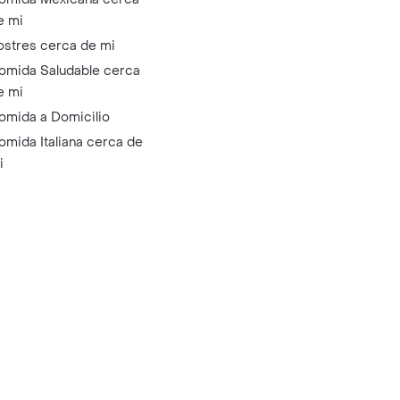
e mi
ostres cerca de mi
omida Saludable cerca
e mi
omida a Domicilio
omida Italiana cerca de
i