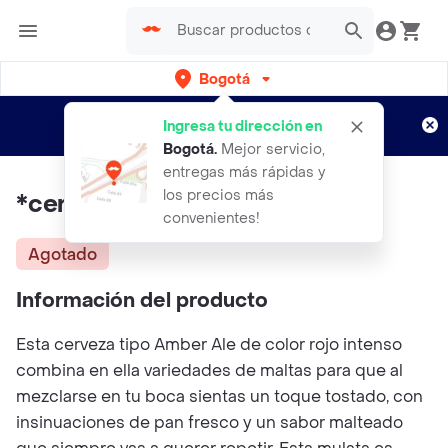
Bogotá
Regístrate
¿Nuevo en Rappi?
y disfruta de
Ingresa tu dirección en
envíos gratis por semanas
Aplican TyC
Bogotá
.
Mejor servicio,
entregas más rápidas y
los precios más
*cerveza Tres Cord Mulata
convenientes!
Agotado
Información del producto
Esta cerveza tipo Amber Ale de color rojo intenso
combina en ella variedades de maltas para que al
mezclarse en tu boca sientas un toque tostado, con
insinuaciones de pan fresco y un sabor malteado