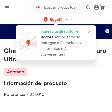
Bogotá
Regístrate
¿Nuevo en Rappi?
y disfruta de
Ingresa tu dirección en
envíos gratis por semanas
Aplican TyC
Bogotá
.
Mejor servicio,
entregas más rápidas y
los precios más
Chaqueta Tache Mujer Negro Puro
convenientes!
Ultraoscuro Talla M Naf-Naf
Agotado
Información del producto
Referencia: 423E010.