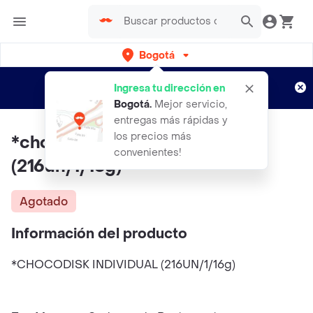
Bogotá
Regístrate
¿Nuevo en Rappi?
y disfruta de
Ingresa tu dirección en
envíos gratis por semanas
Aplican TyC
Bogotá
.
Mejor servicio,
entregas más rápidas y
los precios más
*chocodisk Individual
convenientes!
(216un/1/16g)
Agotado
Información del producto
*CHOCODISK INDIVIDUAL (216UN/1/16g)