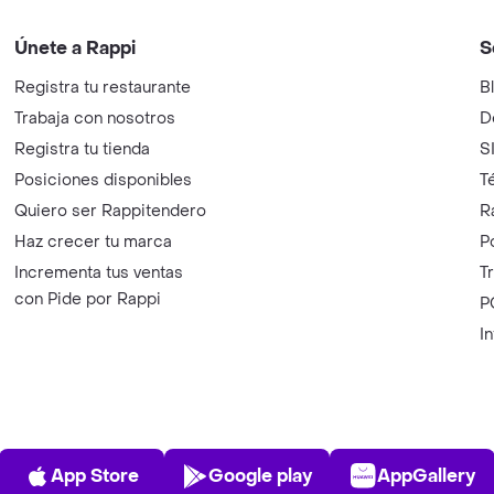
Únete a Rappi
S
Registra tu restaurante
B
Trabaja con nosotros
D
Registra tu tienda
S
Posiciones disponibles
T
Quiero ser Rappitendero
R
Haz crecer tu marca
P
Incrementa tus ventas
T
con Pide por Rappi
P
I
App Store
Play Store
AppGalle
App Store
Google play
AppGallery