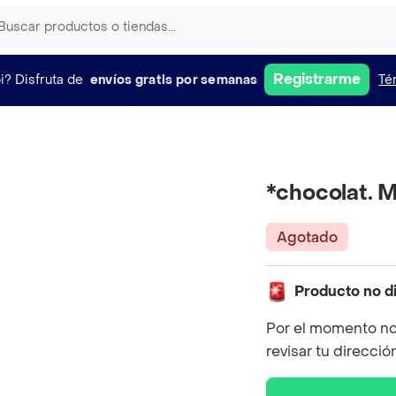
Registrarme
i?
Disfruta de
envíos gratis por semanas
Té
*chocolat. 
Agotado
Producto no d
Por el momento no
revisar tu direcció