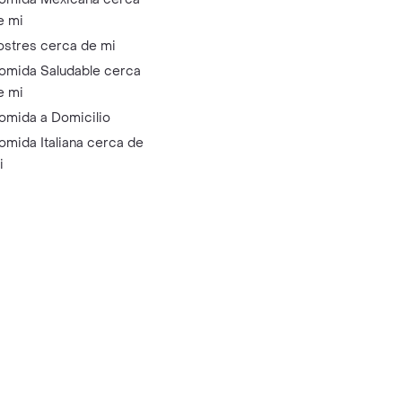
e mi
ostres cerca de mi
omida Saludable cerca
e mi
omida a Domicilio
omida Italiana cerca de
i