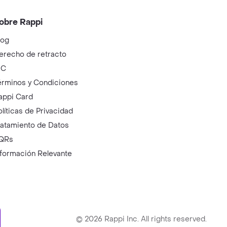
obre Rappi
log
erecho de retracto
IC
érminos y Condiciones
appi Card
olíticas de Privacidad
ratamiento de Datos
QRs
nformación Relevante
ry
©
2026
Rappi Inc. All rights reserved.