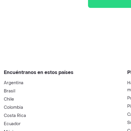
Encuéntranos en estos países
P
Argentina
H
m
Brasil
P
Chile
P
Colombia
C
Costa Rica
S
Ecuador
C