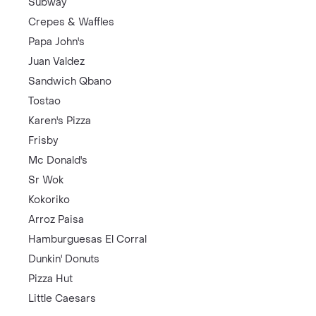
Subway
Crepes & Waffles
Papa John's
Juan Valdez
Sandwich Qbano
Tostao
Karen's Pizza
Frisby
Mc Donald's
Sr Wok
Kokoriko
Arroz Paisa
Hamburguesas El Corral
Dunkin' Donuts
Pizza Hut
Little Caesars