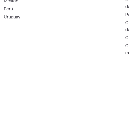
México
d
Perú
P
Uruguay
C
d
C
C
m