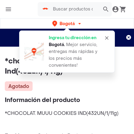
Bogotá
Regístrate
¿Nuevo en Rappi?
y disfruta de
Ingresa tu dirección en
envíos gratis por semanas
Aplican TyC
Bogotá
.
Mejor servicio,
entregas más rápidas y
los precios más
*chocolat. Muuu Cookies
convenientes!
Ind(432un/1/11g)
Agotado
Información del producto
*CHOCOLAT. MUUU COOKIES IND(432UN/1/11g)