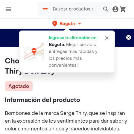
Bogotá
Regístrate
¿Nuevo en Rappi?
y disfruta de
Ingresa tu dirección en
envíos gratis por semanas
Aplican TyC
Bogotá
.
Mejor servicio,
entregas más rápidas y
los precios más
Chocolates Don Eloy By Serge
convenientes!
Thiry Don Eloy
Agotado
Información del producto
Bombones de la marca Serge Thiry, que se inspiran
en la expresión de los sentimientos para dar sabor y
color a momentos únicos y hacerlos inolvidables.