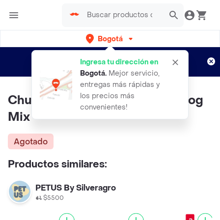
Bogotá
Regístrate
¿Nuevo en Rappi?
y disfruta de
Ingresa tu dirección en
envíos gratis por semanas
Aplican TyC
Bogotá
.
Mejor servicio,
entregas más rápidas y
los precios más
Chunky Snack para Perro Delidog
convenientes!
Mix
Agotado
Productos similares:
PETUS By Silveragro
$5500