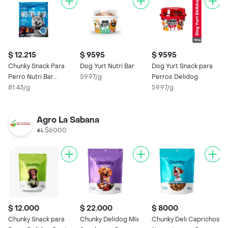
$ 12.215
$ 9595
$ 9595
$
Chunky Snack Para
Dog Yurt Nutri Bar
Dog Yurt Snack para
C
Perro Nutri Bar
59.97/g
Perros Delidog
P
Cordero y Manzana
81.43/g
59.97/g
5
Agro La Sabana
$6000
$ 12.000
$ 22.000
$ 8000
Chunky Snack para
Chunky Delidog Mix
Chunky Deli Caprichos