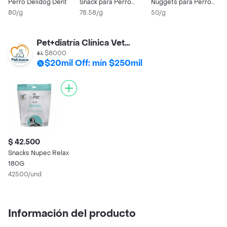
Perro Delidog Dent
Snack para Perro
Nuggets para Perro
80/g
280g
78.58/g
160g
50/g
Pet+diatría Clínica Veterinaria Barrios Unidos
$8000
$20mil Off: mín $250mil
$ 42.500
Snacks Nupec Relax
180G
42500/und
Información del producto