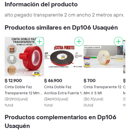
Información del producto
alto pegado transparente 2 cm ancho 2 metros aprx.
Productos similares en Dp106 Usaquén
$ 12.900
$ 46.900
$ 700
$ 
Cinta Doble Faz
Cinta Doble Faz
Cinta Transparente 12
Cin
Transparente 12 Mm X
Acrilica Extra Fuerte 12
Mm X 5 Mt
Mm 
5 Metros
(
$12900/und
)
Mm / 1/2 Pulgada X 30
(
$46900/und
)
(
$0.70/und
)
(
$3
1Und
Metros
1Und
0Und
1Un
Productos complementarios en Dp106
Usaquén