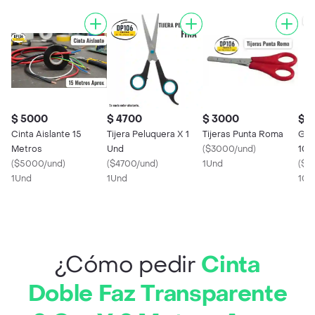
$ 5000
$ 4700
$ 3000
$ 1
Cinta Aislante 15
Tijera Peluquera X 1
Tijeras Punta Roma
Gan
Metros
Und
(
$3000/und
)
10 
(
$5000/und
)
(
$4700/und
)
1Und
Gan
(
$1
1Und
1Und
Res
10U
Cal
¿Cómo pedir
Cinta
Doble Faz Transparente