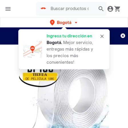
Bogotá
Regístrate
¿Nuevo en Rappi?
y disfruta de
Ingresa tu dirección en
envíos gratis por semanas
Aplican TyC
Bogotá
.
Mejor servicio,
entregas más rápidas y
los precios más
convenientes!