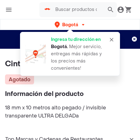
Bogotá
Regístrate
¿Nuevo en Rappi?
y disfruta de
Ingresa tu dirección en
envíos gratis por semanas
Aplican TyC
Bogotá
.
Mejor servicio,
entregas más rápidas y
los precios más
Cinta Doble Faz Transparente
convenientes!
Agotado
Información del producto
18 mm x 10 metros alto pegado / invisible
transparente ULTRA DELGADa
Top Marcas y Cadenas de Restaurantes