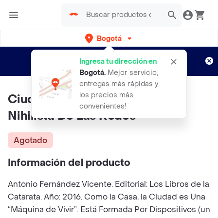
Bogotá
Regístrate
¿Nuevo en Rappi?
y disfruta de
Ingresa tu dirección en
envíos gratis por semanas
Aplican TyC
Bogotá
.
Mejor servicio,
entregas más rápidas y
los precios más
Ciud AdeS De Aire La Utopia
convenientes!
Nihilista De Las Redes
Agotado
Información del producto
Antonio Fernández Vicente. Editorial: Los Libros de la
Catarata. Año: 2016. Como la Casa, la Ciudad es Una
“Máquina de Vivir”. Está Formada Por Dispositivos (un