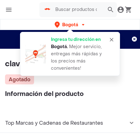
Bogotá
Regístrate
¿Nuevo en Rappi?
y disfruta de
Ingresa tu dirección en
envíos gratis por semanas
Aplican TyC
Bogotá
.
Mejor servicio,
entregas más rápidas y
los precios más
claveles en arreglo floral
convenientes!
Agotado
Información del producto
Top Marcas y Cadenas de Restaurantes