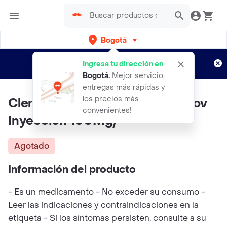
Bogotá
Regístrate
¿Nuevo en Rappi?
y disfruta de
Ingresa tu dirección en
envíos gratis por semanas
Aplican TyC
Bogotá
.
Mejor servicio,
entregas más rápidas y
los precios más
Clemaskov ( Hidroxicina ) Blaskov
convenientes!
Inyeccion 100Mg/
Agotado
Información del producto
- Es un medicamento - No exceder su consumo -
Leer las indicaciones y contraindicaciones en la
etiqueta - Si los síntomas persisten, consulte a su