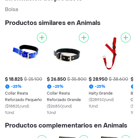
Bolsa
Productos similares en Animals
$ 18.825
$ 25.100
$ 26.850
$ 35.800
$ 28.950
$ 38.600
$ 4
-
25
%
-
25
%
-
25
%
Collar Reata
Collar Reata
Halty Grande
Boz
Reforzado Pequeño
Reforzado Grande
(
$28950/und
)
Col
(
$18825/und
)
(
$26850/und
)
1Und
(
$4
1Und
1Und
1Un
Productos complementarios en Animals