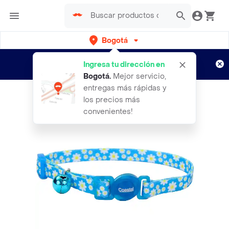
Bogotá
Regístrate
¿Nuevo en Rappi?
y disfruta de
Ingresa tu dirección en
envíos gratis por semanas
Aplican TyC
Bogotá
.
Mejor servicio,
entregas más rápidas y
los precios más
convenientes!