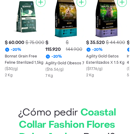
$ 60.000
$ 75.000
$
$
$ 35.520
$ 44.400
$ 1
115.920
144.900
-
20
%
-
20
%
Bonnat Grain Free
Agility Gold Gatos
Ina
-
20
%
Feline Sterilized 1,5kg
Esterilizados X 1.5 Kg
4 Pi
Agility Gold Obesos 7
(
$30/g
)
(
$17.76/g
)
Sal
(
$19
(
$16.56/g
)
2 Kg
2 Kg
56 
7 Kg
¿Cómo pedir
Coastal
Collar Fashion Flores