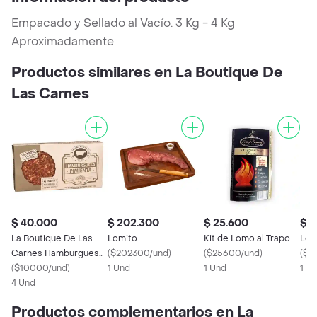
Empacado y Sellado al Vacío. 3 Kg - 4 Kg
Aproximadamente
Productos similares en La Boutique De
Las Carnes
$ 40.000
$ 202.300
$ 25.600
$ 5
La Boutique De Las
Lomito
Kit de Lomo al Trapo
Lom
Carnes Hamburguesa
(
$202300/und
)
(
$25600/und
)
(
$5
Pimienta
(
$10000/und
)
1 Und
1 Und
1 U
4 Und
Productos complementarios en La