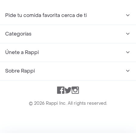
Pide tu comida favorita cerca de ti
Categorías
Únete a Rappi
Sobre Rappi
Facebook
Twitter
Instagram
©
2026
Rappi Inc. All rights reserved.
Rappi S.A.S. --- NIT 900.843.898-9 --- Calle 63 # 16A-02