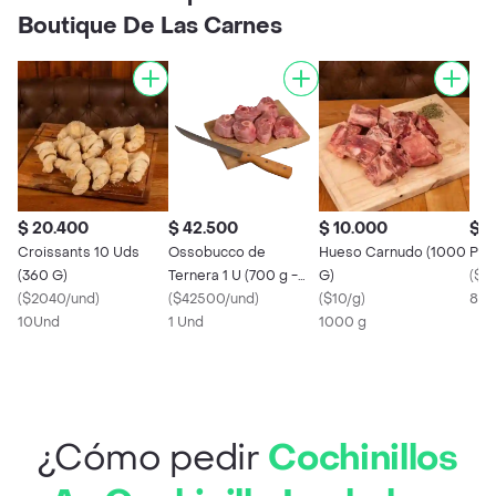
Boutique De Las Carnes
$ 20.400
$ 42.500
$ 10.000
$ 2
Croissants 10 Uds
Ossobucco de
Hueso Carnudo (1000
Pec
(360 G)
Ternera 1 U (700 g -
G)
(
$2
(
$2040/und
)
800 g Aprox.)
(
$42500/und
)
(
$10/g
)
800
10Und
1 Und
1000 g
¿Cómo pedir
Cochinillos