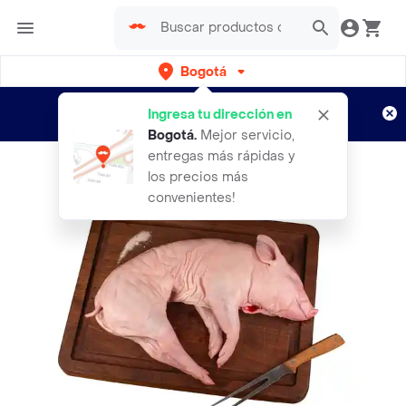
Bogotá
Regístrate
¿Nuevo en Rappi?
y disfruta de
Ingresa tu dirección en
envíos gratis por semanas
Aplican TyC
Bogotá
.
Mejor servicio,
entregas más rápidas y
los precios más
convenientes!