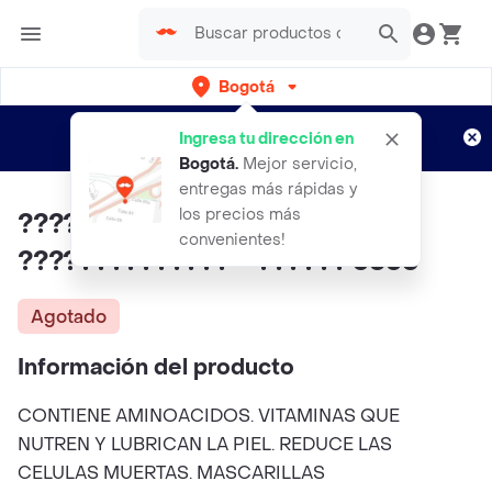
Bogotá
Regístrate
¿Nuevo en Rappi?
y disfruta de
Ingresa tu dirección en
envíos gratis por semanas
Aplican TyC
Bogotá
.
Mejor servicio,
entregas más rápidas y
los precios más
???????????????????? +
convenientes!
?????????????? + ?????? coco
Agotado
Información del producto
CONTIENE AMINOACIDOS. VITAMINAS QUE
NUTREN Y LUBRICAN LA PIEL. REDUCE LAS
CELULAS MUERTAS. MASCARILLAS