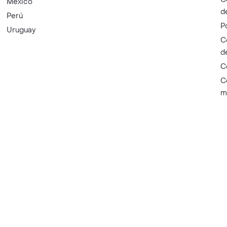
México
d
Perú
P
Uruguay
C
d
C
C
m