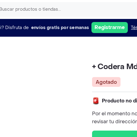
Registrarme
i?
Disfruta de
envíos gratis por semanas
Té
+ Codera M
Agotado
Producto no d
Por el momento no
revisar tu direcció