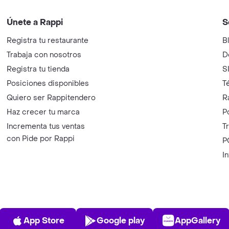
Únete a Rappi
S
Registra tu restaurante
B
Trabaja con nosotros
D
Registra tu tienda
S
Posiciones disponibles
T
Quiero ser Rappitendero
R
Haz crecer tu marca
P
Incrementa tus ventas
T
con Pide por Rappi
P
I
App Store
Play Store
AppGalle
App Store
Google play
AppGallery