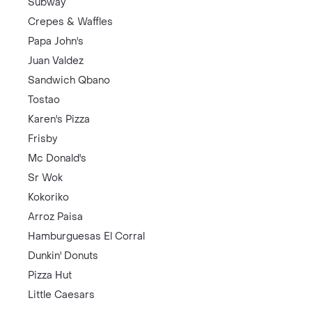
Subway
Crepes & Waffles
Papa John's
Juan Valdez
Sandwich Qbano
Tostao
Karen's Pizza
Frisby
Mc Donald's
Sr Wok
Kokoriko
Arroz Paisa
Hamburguesas El Corral
Dunkin' Donuts
Pizza Hut
Little Caesars