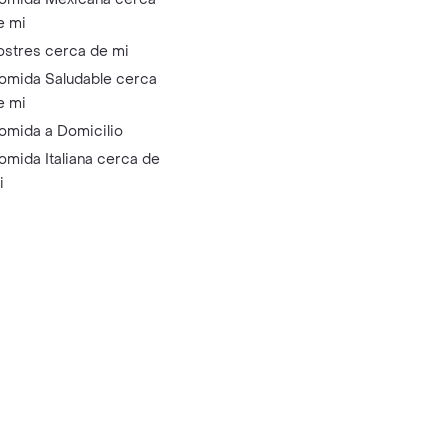
e mi
ostres cerca de mi
omida Saludable cerca
e mi
omida a Domicilio
omida Italiana cerca de
i