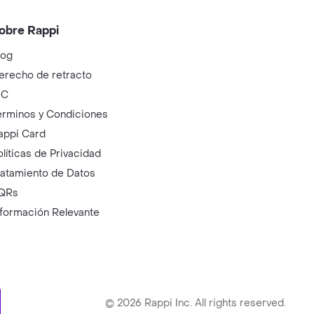
obre Rappi
log
erecho de retracto
IC
érminos y Condiciones
appi Card
olíticas de Privacidad
ratamiento de Datos
QRs
nformación Relevante
ry
©
2026
Rappi Inc. All rights reserved.