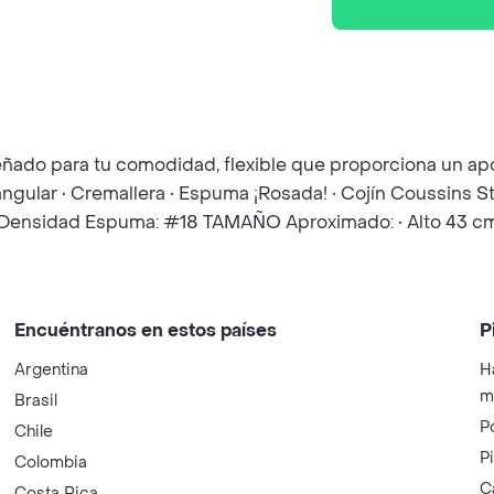
diseñado para tu comodidad, flexible que proporciona un
Triangular • Cremallera • Espuma ¡Rosada! • Cojín Coussins S
d) • Densidad Espuma: #18 TAMAÑO Aproximado: • Alto 43 
Encuéntranos en estos países
P
Argentina
H
m
Brasil
P
Chile
P
Colombia
C
Costa Rica