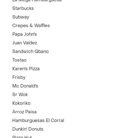
Starbucks
Subway
Crepes & Waffles
Papa John's
Juan Valdez
Sandwich Qbano
Tostao
Karen's Pizza
Frisby
Mc Donald's
Sr Wok
Kokoriko
Arroz Paisa
Hamburguesas El Corral
Dunkin' Donuts
Pizza Hut