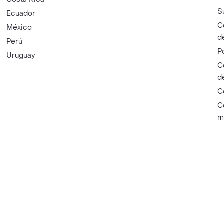
S
Ecuador
C
México
d
Perú
P
Uruguay
C
d
C
C
m