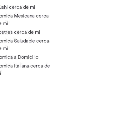
ushi cerca de mi
omida Mexicana cerca
e mi
ostres cerca de mi
omida Saludable cerca
e mi
omida a Domicilio
omida Italiana cerca de
i