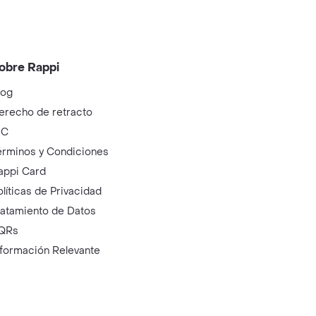
obre Rappi
log
erecho de retracto
IC
érminos y Condiciones
appi Card
olíticas de Privacidad
ratamiento de Datos
QRs
nformación Relevante