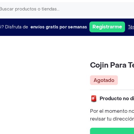
Registrarme
i?
Disfruta de
envíos gratis por semanas
Té
Cojin Para 
Agotado
Producto no d
Por el momento no
revisar tu direcció