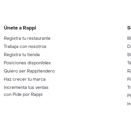
Únete a Rappi
S
Registra tu restaurante
B
Trabaja con nosotros
D
Registra tu tienda
S
Posiciones disponibles
T
Quiero ser Rappitendero
R
Haz crecer tu marca
P
Incrementa tus ventas
T
con Pide por Rappi
P
I