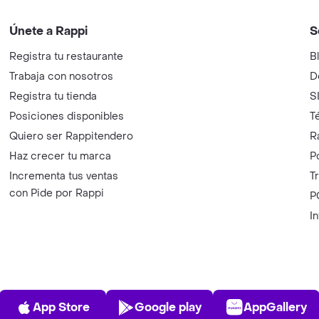
Únete a Rappi
S
Registra tu restaurante
B
Trabaja con nosotros
D
Registra tu tienda
S
Posiciones disponibles
T
Quiero ser Rappitendero
R
Haz crecer tu marca
P
Incrementa tus ventas
T
con Pide por Rappi
P
I
App Store
Play Store
AppGalle
App Store
Google play
AppGallery