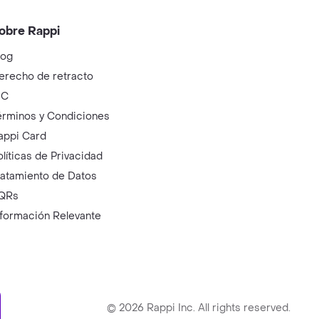
obre Rappi
log
erecho de retracto
IC
érminos y Condiciones
appi Card
olíticas de Privacidad
ratamiento de Datos
QRs
nformación Relevante
ry
©
2026
Rappi Inc. All rights reserved.