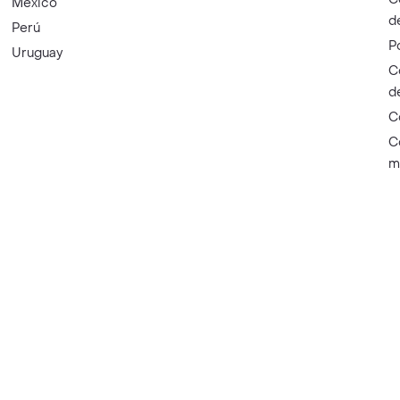
México
d
Perú
P
Uruguay
C
d
C
C
m