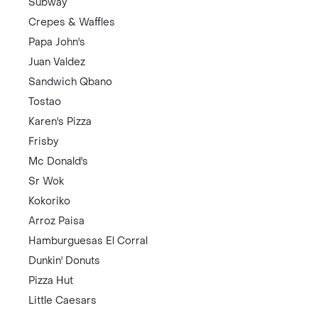
Subway
Crepes & Waffles
Papa John's
Juan Valdez
Sandwich Qbano
Tostao
Karen's Pizza
Frisby
Mc Donald's
Sr Wok
Kokoriko
Arroz Paisa
Hamburguesas El Corral
Dunkin' Donuts
Pizza Hut
Little Caesars