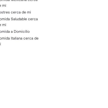
e mi
ostres cerca de mi
omida Saludable cerca
e mi
omida a Domicilio
omida Italiana cerca de
i