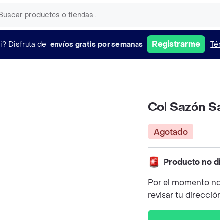
Registrarme
i?
Disfruta de
envíos gratis por semanas
Té
Col Sazón Sa
Agotado
Producto no d
Por el momento no
revisar tu direcció