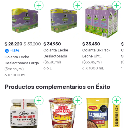
$ 28.220
$ 33.200
$ 34.950
$ 35.450
$ 5
Colanta Leche
Colanta Six Pack
Col
-
15
%
Deslactosada
Leche Uht
Sem
Colanta Leche
(
$5.30/ml
)
Semidescremada
(
$35.45/ml
)
Des
(
$5.
Deslactosada Larga
6.6 L
Deslactosada
6 X 1000 mL
1 X 
Vida
(
$28.22/ml
)
6 X 1000 mL
Productos complementarios en Éxito