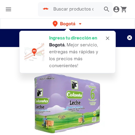
Bogotá
Regístrate
¿Nuevo en Rappi?
y disfruta de
Ingresa tu dirección en
envíos gratis por semanas
Aplican TyC
Bogotá
.
Mejor servicio,
entregas más rápidas y
los precios más
convenientes!