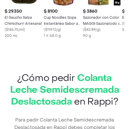
$ 29.350
$ 8100
$ 3860
$ 7
El Gaucho Salsa
Cup Noodles Sopa
Sazonador con Color
El 
Chimichurri Artesanal
Instantánea Sabor a
MAGGI Sazonatodo x
(
$15
(
$146.75/ml
)
Carne
(
$119.12/g
)
90g
(
$42.89/g
)
500
200 mL
1 X 68.0 g
90 g
¿Cómo pedir
Colanta
Leche Semidescremada
Deslactosada
en Rappi?
Para pedir Colanta Leche Semidescremada
Deslactosada en Rappi debes completar los